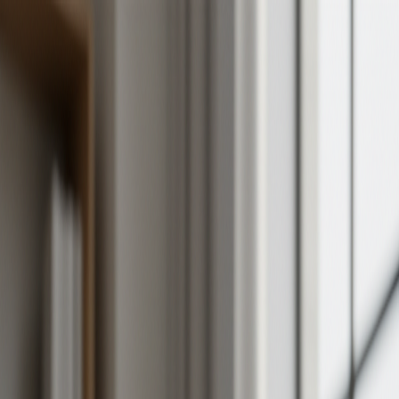
ニュース
ジャンル
無料
漫画アプリ