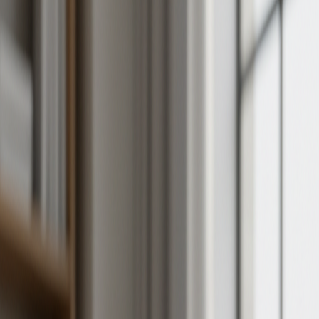
ホーム
すべての記事
すべての記事
全
30
件の記事